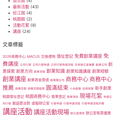
南京館
(4)
最新活動
(43)
松江館
(4)
桃園館
(2)
活動花絮
(9)
講座
(24)
文章標籤
免
免費創業講座
借址登記
2026商務中心
MACUS
交換禮物
費講座
創
公司行號
公司行號申請
公司行號申請流程
共享辦公室推薦
創業公司
創業知識
業探索
創業方向
創業知識講座
創業經驗
創業流程
創業講座
商務中心
商務中心
創業資金管道
創業開公司
推薦
圓滿結束
新手創業
商務空間
商務空間租賃
小本創業
店商經營
現場花絮
桃園商務中心
桃園借址登記
營業登記
營業項目
申請公
聖誕節派對
虛擬辦公室
司行號
行號申請
行號申請流程
行號申請流程步驟
講座活動
講座活動現場
辦公室租賃優惠
辦公室環境