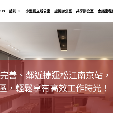
US
館別
小型獨立辦公室
虛擬辦公室
共享辦公室
會議室租
圈，免除裝潢繁雜與設備負擔
級門面。