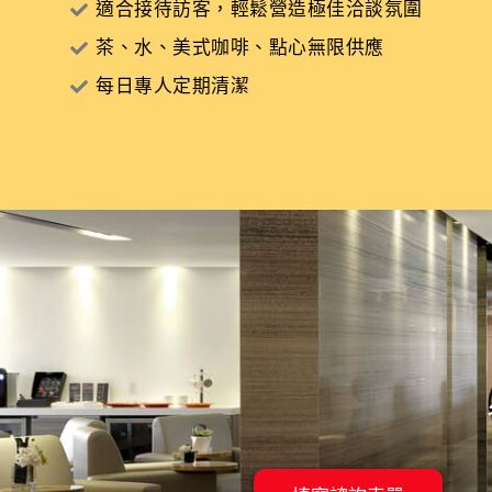
適合接待訪客，輕鬆營造極佳洽談氛圍
茶、水、美式咖啡、點心無限供應
每日專人定期清潔