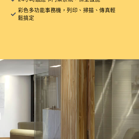
彩色多功能事務機，列印、掃描、傳真輕
鬆搞定
扣