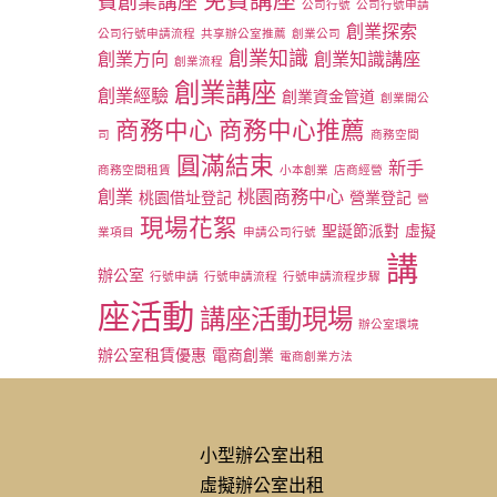
免費講座
費創業講座
公司行號
公司行號申請
創業探索
公司行號申請流程
共享辦公室推薦
創業公司
創業知識
創業方向
創業知識講座
創業流程
創業講座
創業經驗
創業資金管道
創業開公
商務中心
商務中心推薦
司
商務空間
圓滿結束
新手
商務空間租賃
小本創業
店商經營
創業
桃園商務中心
桃園借址登記
營業登記
營
現場花絮
聖誕節派對
虛擬
業項目
申請公司行號
講
辦公室
行號申請
行號申請流程
行號申請流程步驟
座活動
講座活動現場
辦公室環境
辦公室租賃優惠
電商創業
電商創業方法
小型辦公室出租
虛擬辦公室出租