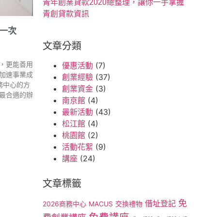
青年創業貸款2020總整理，讓你一手掌握
青創貸款資訊
色一次
文章分類
，更能善用
優惠活動
(7)
加速事業成
創業經驗
(37)
務中心的方
創業資金
(3)
最合適的辦
南京館
(4)
最新活動
(43)
松江館
(4)
桃園館
(2)
活動花絮
(9)
講座
(24)
文章標籤
免
借址登記
2026商務中心
MACUS
交換禮物