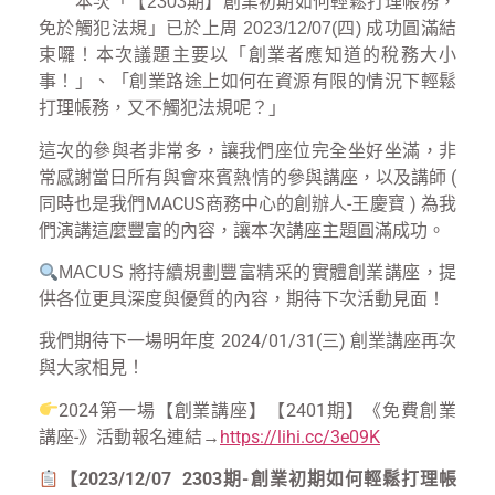
本次
「
【2303期】
創業初期如何輕鬆打理帳務，
免於觸犯法規」已於上周 2023/12/07(四) 成功圓滿結
本次議題主要以「創業者應知道的稅務大小
束囉！
事！
」、「創業路途上如何在資源有限的情況下輕鬆
打理帳務，又不觸犯法規呢？」
這次的參與者非常多，讓我們座位完全坐好坐滿，非
常感謝當日所有與會來賓熱情的參與講座，以及講師 (
同時也是我們MACUS商務中心的創辦人-王慶寶 ) 為我
們演講這麼豐富的內容，讓本次講座主題圓滿成功。
MACUS 將持續規劃豐富精采的實體創業講座，提
供各位更具深度與優質的內容，期待下次活動見面！
我們期待下一場明年度 2024/01/31(三) 創業講座再次
與大家相見！
2024第一場【創業講座】【2401期】《免費創業
講座-》活動報名連結→
https://lihi.cc/3e09K
【2023/12/07
2303期-
創業初期如何輕鬆打理帳