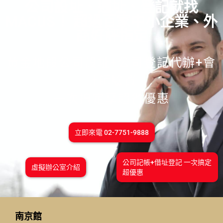
公司設址、遷址、登記就找
MACUS！ 超過百家中小企業、外
商好評指定
黃金地段公司設址+公司登記代辦+會
計師驗資
一次搞定享超省優惠
立即來電 02-7751-9888
公司記帳+借址登記 一次搞定
虛擬辦公室介紹
超優惠
南京館