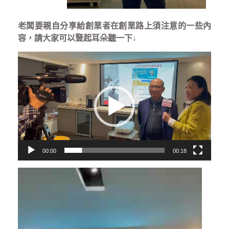
老闆要親自分享給創業者在創業路上須注意的一些內
容，請大家可以豎起耳朵聽一下↓
視
訊
播
放
器
00:00
00:18
視
訊
播
放
器