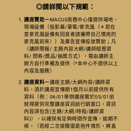
◎請詳閱以下規範：
講座贊助－
MACUS商務中心僅提供場地、
現場設備（投影幕/筆電/麥克風（＊若在
意麥克風設備有回音者請攜帶自己慣用的
麥克風前來））及廣告宣傳投放贊助；凡
（講師簡報/ 主題內容大綱/講師經歷資
料/ 問券/獎品/抽獎方式），需由講師主
辦方自行準備及提供（*本中心不提供以上
內容及服務）
講座資料－
講座主題/大綱內容/講師資
料，須於講座宣傳期1個月以前提供所有
資料（例：06/01舉辦講座需於05/01前
就得提供完整講座資訊給行銷窗口，資訊
內容須包含(主題/大綱/時程/講師資
料)），以確保有足夠時間作宣傳，逾期不
候。（若經二次提醒還是拖件情形，將直