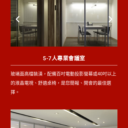
5-7人專業會議室
玻璃面高檔裝潢，配備百吋電動投影螢幕或40吋以上
的液晶電視、舒適桌椅，是您簡報、開會的最佳選
擇。