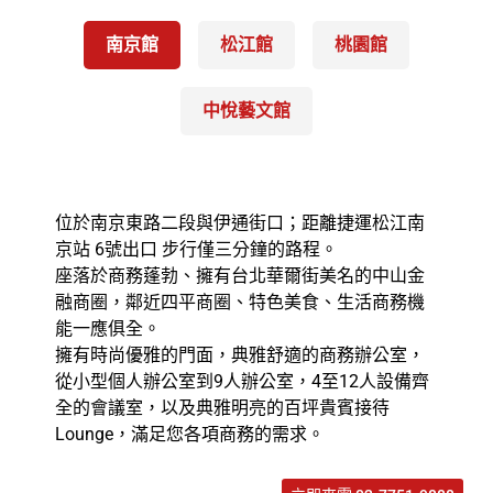
南京館
松江館
桃園館
中悅藝文館
位於南京東路二段與伊通街口；距離捷運松江南
京站 6號出口 步行僅三分鐘的路程。
座落於商務蓬勃、擁有台北華爾街美名的中山金
融商圈，鄰近四平商圈、特色美食、生活商務機
能一應俱全。
擁有時尚優雅的門面，典雅舒適的商務辦公室，
從小型個人辦公室到9人辦公室，4至12人設備齊
全的會議室，以及典雅明亮的百坪貴賓接待
Lounge，滿足您各項商務的需求。