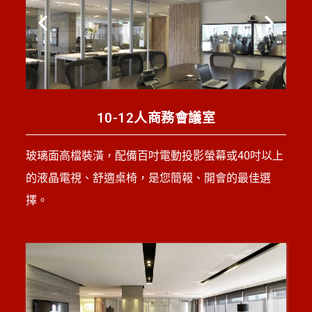
10-12人商務會議室
玻璃面高檔裝潢，配備百吋電動投影螢幕或40吋以上
的液晶電視、舒適桌椅，是您簡報、開會的最佳選
擇。