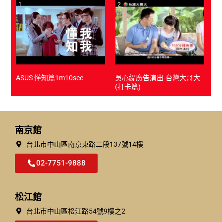
1
2
3
ASUS 懂知篇1m10sec
吳心緹廣告演出-台灣大哥大
(打卡篇)
南京館
台北市中山區南京東路二段137號14樓
02-7751-9888
松江館
台北市中⼭區松江路54號9樓之2