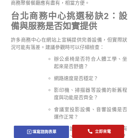
商務聚餐餐廳應有盡有，相當方便。
台北商務中心挑選秘訣2：設
備與服務是否如實提供
許多商務中心在網站上宣稱提供完善設備，但實際狀
況可能有落差。建議參觀時可以仔細檢查：
辦公桌椅是否符合人體工學、坐
起來是否舒適？
網路速度是否穩定？
影印機、掃描器等設備的新舊程
度與功能是否齊全？
會議室投影設備、音響設備是否
運作正常？
茶水間設施是否完善（如：配有
立即來電
填寫諮詢表單
咖啡機、冰箱、微波爐等家電）?